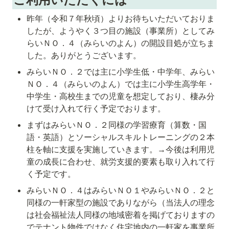
昨年（令和７年秋頃）よりお待ちいただいておりま
したが、ようやく３つ目の施設（事業所）としてみ
らいＮＯ．４（みらいのよん）の開設目処が立ちま
した。ありがとうございます。
みらいＮＯ．２では主に小学生低・中学年、みらい
ＮＯ．４（みらいのよん）では主に小学生高学年・
中学生・高校生までの児童を想定しており、棲み分
けて受け入れて行く予定でおります。
まずはみらいＮＯ．２同様の学習療育（算数・国
語・英語）とソーシャルスキルトレーニングの２本
柱を軸に支援を実施していきます。→今後は利用児
童の成長に合わせ、就労支援的要素も取り入れて行
く予定です。
みらいＮＯ．４はみらいＮＯ１やみらいＮＯ．２と
同様の一軒家型の施設でありながら（当法人の理念
は社会福祉法人同様の地域密着を掲げておりますの
でテナント物件ではなく住宅地内の一軒家を事業所