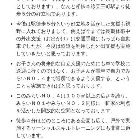
としております）、なんと相鉄本線天王町駅より徒
歩５分の好立地であります。
今後は駅徒歩５分という好立地を活かした支援も視
野に入れておりまして、例えば今までは長期休暇中
の外出支援（お出かけ）は交通手段はもっぱら自動
車でしたが、今度は鉄道を利用した外出支援も実施
していきたいと思っております。
お子さんの将来的な自立支援のためにも車で学校に
送迎に行くのではなく、お子さんが電車で自力でみ
らいＮＯ．４まで通所できるよう支援する、という
ことも実施できればと思っております。
このみらいＮＯ．４は１００㎡以上の広さを誇り、
みらいＮＯ１やみらいＮＯ．２同様に一軒家の利点
を活かした開放的な空間となっております。
徒歩４分ほどのところにある公園も広く、戸外で実
施するソーシャルスキルトレーニングにも非常に適
しています。